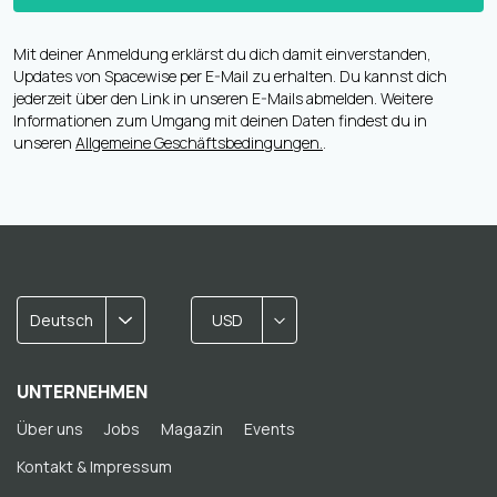
Mit deiner Anmeldung erklärst du dich damit einverstanden,
Updates von Spacewise per E-Mail zu erhalten. Du kannst dich
jederzeit über den Link in unseren E-Mails abmelden. Weitere
Informationen zum Umgang mit deinen Daten findest du in
unseren
Allgemeine Geschäftsbedingungen.
.
Deutsch
USD
UNTERNEHMEN
Über uns
Jobs
Magazin
Events
Kontakt & Impressum