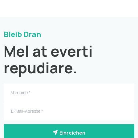
Bleib Dran
Mel at everti
repudiare.
Einreichen