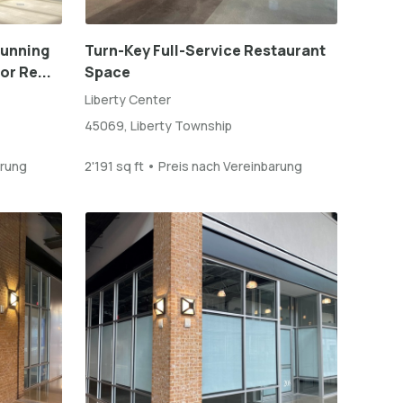
tunning
Turn-Key Full-Service Restaurant
or Re...
Space
Liberty Center
45069, Liberty Township
arung
2'191 sq ft • Preis nach Vereinbarung