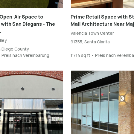
Open-Air Space to
Prime Retail Space with S
with San Diegans - The
Mall Architecture Near Maj
.
Valencia Town Center
lley
91355, Santa Clarita
n Diego County
• Preis nach Vereinbarung
1'714 sq ft • Preis nach Vereinb