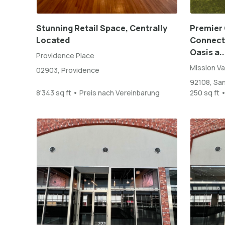
Stunning Retail Space, Centrally
Premier 
Located
Connect 
Oasis a..
Providence Place
Mission Va
02903, Providence
92108, Sa
8'343 sq ft • Preis nach Vereinbarung
250 sq ft 