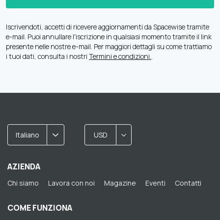
Iscrivendoti, accetti di ricevere aggiornamenti da Spacewise tramite
e-mail. Puoi annullare l'iscrizione in qualsiasi momento tramite il link
presente nelle nostre e-mail. Per maggiori dettagli su come trattiamo
i tuoi dati, consulta i nostri
Termini e condizioni.
.
Italiano
USD
AZIENDA
Chi siamo
Lavora con noi
Magazine
Eventi
Contatti
COME FUNZIONA