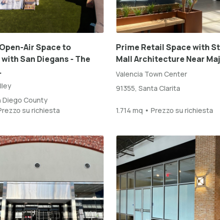
Open-Air Space to
Prime Retail Space with S
with San Diegans - The
Mall Architecture Near Maj
.
Valencia Town Center
lley
91355, Santa Clarita
n Diego County
rezzo su richiesta
1.714 mq • Prezzo su richiesta