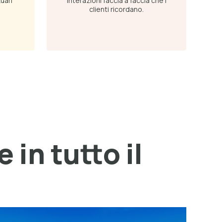
tuari
Interazioni faccia a faccia che i
clienti ricordano.
 in tutto il