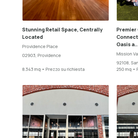
Stunning Retail Space, Centrally
Premier 
Located
Connect 
Oasis a..
Providence Place
Mission Va
02903, Providence
92108, Sa
8.343 mq • Prezzo su richiesta
250 mq • P