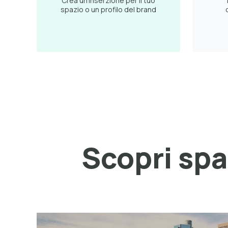
Crea un'inserzione per il tuo
T
spazio o un profilo del brand
Scopri spaz