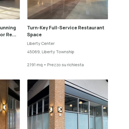
tunning
Turn-Key Full-Service Restaurant
or Re...
Space
Liberty Center
45069, Liberty Township
2.191 mq • Prezzo su richiesta