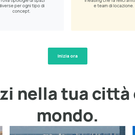
rova tipologie di spazi
Il leasing che fa felici affit
diverse per ogni tipo di
e team di locazione.
concept.
Inizia ora
i nella tua città e
mondo.