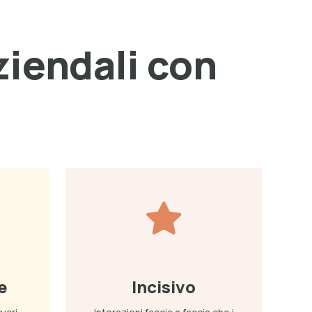
ziendali con
e
Incisivo