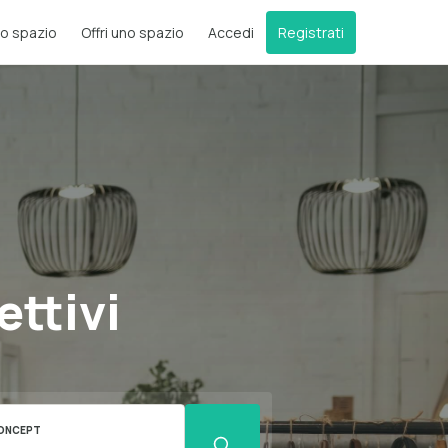
o spazio
Offri uno spazio
Accedi
Registrati
ettivi
ONCEPT