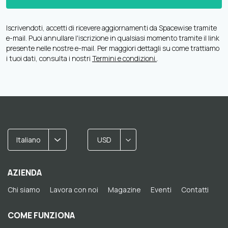
Iscrivendoti, accetti di ricevere aggiornamenti da Spacewise tramite
e-mail. Puoi annullare l'iscrizione in qualsiasi momento tramite il link
presente nelle nostre e-mail. Per maggiori dettagli su come trattiamo
i tuoi dati, consulta i nostri
Termini e condizioni.
.
Italiano
USD
AZIENDA
Chi siamo
Lavora con noi
Magazine
Eventi
Contatti
COME FUNZIONA