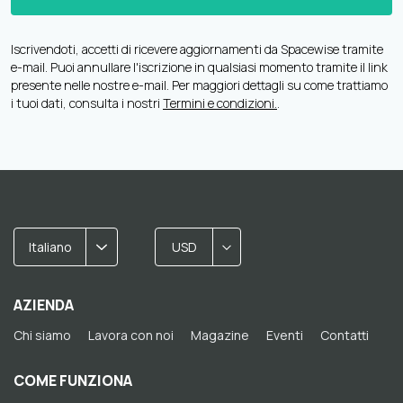
Iscrivendoti, accetti di ricevere aggiornamenti da Spacewise tramite
e-mail. Puoi annullare l'iscrizione in qualsiasi momento tramite il link
presente nelle nostre e-mail. Per maggiori dettagli su come trattiamo
i tuoi dati, consulta i nostri
Termini e condizioni.
.
Italiano
USD
AZIENDA
Chi siamo
Lavora con noi
Magazine
Eventi
Contatti
COME FUNZIONA