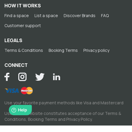
HOW IT WORKS
Find a space
List a space
Discover Brands
FAQ
Customer support
LEGALS
Terms & Conditions
Booking Terms
Privacy policy
CONNECT
Use your favorite payment methods like Visa and Mastercard
Use of this website constitutes acceptance of our
Terms &
Conditions
,
Booking Terms
and
Privacy Policy
.
© Copyright by Spacewise Ltd. 2026