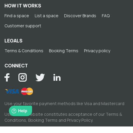
HOW IT WORKS
Find a space
List a space
Discover Brands
FAQ
Customer support
LEGALS
Terms & Conditions
Booking Terms
Privacy policy
CONNECT
Use your favorite payment methods like Visa and Mastercard
Use of this website constitutes acceptance of our
Terms &
Conditions
,
Booking Terms
and
Privacy Policy
.
© Copyright by Spacewise Ltd. 2026