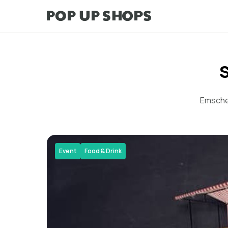
S
Emscher
Event
Food & Drink