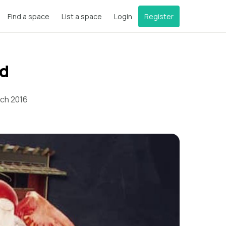
Find a space
List a space
Login
Register
nd
rch 2016