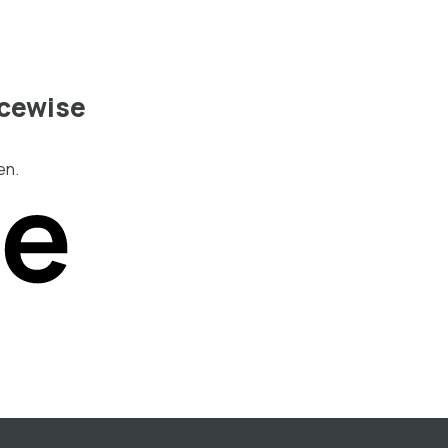
cewise
en.