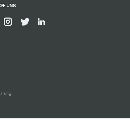
GE UNS
lärung
.