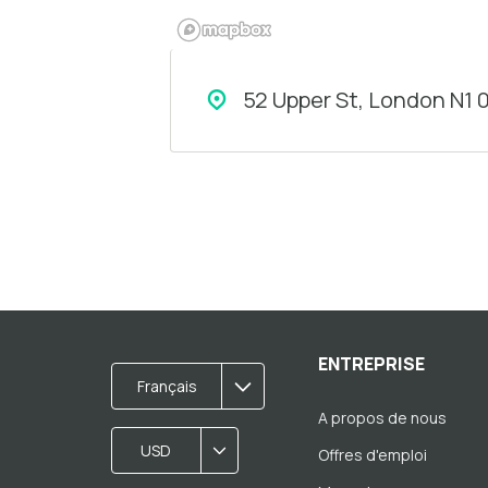
52 Upper St, London N1 
ENTREPRISE
Français
A propos de nous
USD
Offres d'emploi