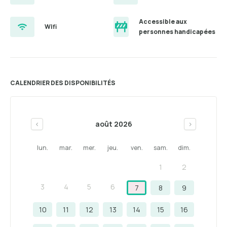
Accessible aux
Wifi
personnes handicapées
CALENDRIER DES DISPONIBILITÉS
août 2026
<
>
lun.
mar.
mer.
jeu.
ven.
sam.
dim.
1
2
3
4
5
6
7
8
9
10
11
12
13
14
15
16