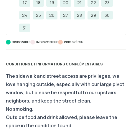
17
18
19
20
21
22
23
24
25
26
27
28
29
30
31
DISPONIBLE
INDISPONIBLE
PRIX ​​SPÉCIAL
CONDITIONS ET INFORMATIONS COMPLÉMENTAIRES
The sidewalk and street access are privileges, we
love hanging outside, especially with our large pivot
window, but please be respectful to our upstairs
neighbors, and keep the street clean.
No smoking.
Outside food and drink allowed, please leave the
space in the condition found.