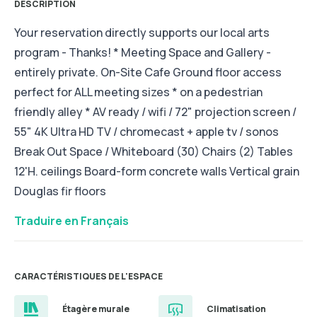
DESCRIPTION
Your reservation directly supports our local arts
program - Thanks! * Meeting Space and Gallery -
entirely private. On-Site Cafe Ground floor access
perfect for ALL meeting sizes * on a pedestrian
friendly alley * AV ready / wifi / 72" projection screen /
55" 4K Ultra HD TV / chromecast + apple tv / sonos
Break Out Space / Whiteboard (30) Chairs (2) Tables
12'H. ceilings Board-form concrete walls Vertical grain
Douglas fir floors
Traduire en Français
CARACTÉRISTIQUES DE L'ESPACE
Étagère murale
Climatisation