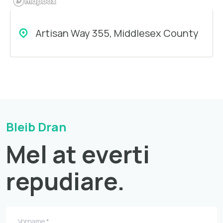
Artisan Way 355, Middlesex County
Bleib Dran
Mel at everti
repudiare.