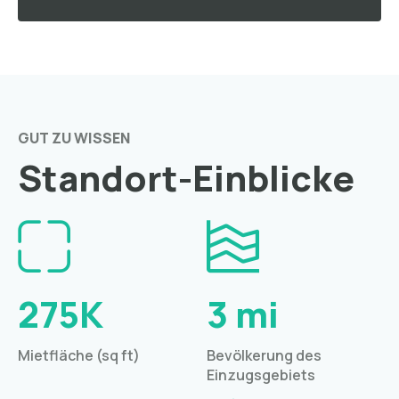
GUT ZU WISSEN
Standort-Einblicke
275K
3 mi
Mietfläche (sq ft)
Bevölkerung des
Einzugsgebiets