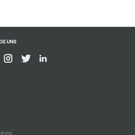
GE UNS
lärung
.