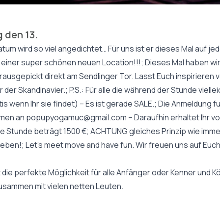
 den 13.
tum wird so viel angedichtet… Für uns ist er dieses Mal auf jed
 einer super schönen neuen Location!!!; Dieses Mal haben wi
usgepickt direkt am Sendlinger Tor. Lasst Euch inspirieren
 der Skandinavier.; P.S.: Für alle die während der Stunde viel
tis wenn Ihr sie findet) – Es ist gerade SALE.; Die Anmeldung fu
Namen an
popupyogamuc@gmail.com
– Daraufhin erhaltet Ihr 
die Stunde beträgt 1500 €; ACHTUNG gleiches Prinzip wie immer:
rgeben!; Let’s meet move and have fun. Wir freuen uns auf Euc
e perfekte Möglichkeit für alle Anfänger oder Kenner und Kön
sammen mit vielen netten Leuten.