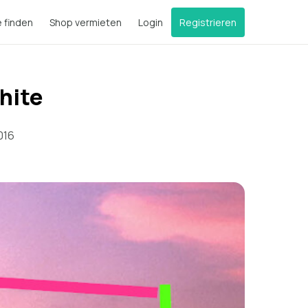
e finden
Shop vermieten
Login
Registrieren
hite
016