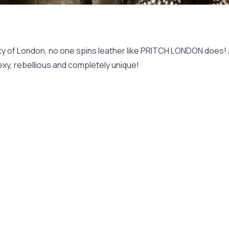
ity of London, no one spins leather like PRITCH LONDON does! And
exy, rebellious and completely unique!