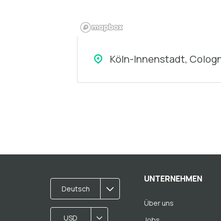
Köln-Innenstadt, Colog
UNTERNEHMEN
Deutsch
Über uns
USD
Jobs