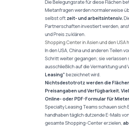
Die Belegungsrate für diese Flächen be
Mietanfragen werden normalerweise übe
selbst oft
zeit- und arbeitsintensiv.
Di
Partnerschaften investiert werden, anst
und Preis zu klären.
Shopping Center in Asien und den USA
In den USA, China und anderen Teilen 
Schritt weiter gegangen; sie verlassen 
ausschließlich auf die Vermarktung und
Leasing”
bezeichnet wird.
Nichtsdestotrotz werden die Flächen
Preisangaben und Verfügbarkeit. Vie
Online- oder PDF-Formular für Mieter,
Specialty Leasing Teams schauen sich B
handhaben täglich dutzende E-Mails vo
gesamte Shopping-Center erzielen,
ab