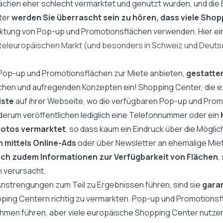
lächen eher schlecht vermarktet und genutzt wurden, und die 
lter
werden Sie überrascht sein zu hören, dass viele Sho
ktung von Pop-up und Promotionsflächen verwenden. Hier ein
teleuropäischen Markt (und besonders in Schweiz und Deutsc
Pop-up und Promotionsflächen zur Miete anbieten,
gestatten
schen und aufregenden Konzepten ein! Shopping Center, die e
iste
auf ihrer Webseite, wo die verfügbaren Pop-up und Prom
rum veröffentlichen lediglich eine Telefonnummer oder ein
Fotos vermarktet
, so dass kaum ein Eindruck über die Mögl
 mittels Online-Ads
oder über Newsletter an ehemalige Miet
sich zudem Informationen zur Verfügbarkeit von Flächen
,
 verursacht.
nstrengungen zum Teil zu Ergebnissen führen, sind sie
garan
ping Centern richtig zu vermarkten. Pop-up und Promotionsf
men führen, aber viele europäische Shopping Center nutzen 