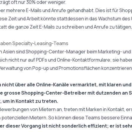
trägt oft nur 30% oder weniger.
r mehrere E-Mails und Anrufe gehandhabt. Dies ist für Sho
ese Zeit und Arbeit könnte stattdessen in das Wachstum de
att die ganze Zeit E-Mails zu schreiben und Anrufe zu tätigen,
 haben Specialty-Leasing-Teams
von Asien sind Shopping-Center-Manager beim Marketing- un
sich nicht nur auf PDFs und Online-Kontaktformulare; sie habe
 Verwaltung von Pop-up und Promotionsflächen konzentrieren -
 nicht über alle Online-Kanäle vermarktet, mit klaren un
le grosse Shopping-Center-Betreiber mit dutzenden an S
 um in Kontakt zu treten.
ewerbungen von Mietern an, treten mit Marken in Kontakt, er
n potenziellen Mietern. So können diese Teams bessere Einn
er dieser Vorgang ist nicht sonderlich effizient; er ist seh