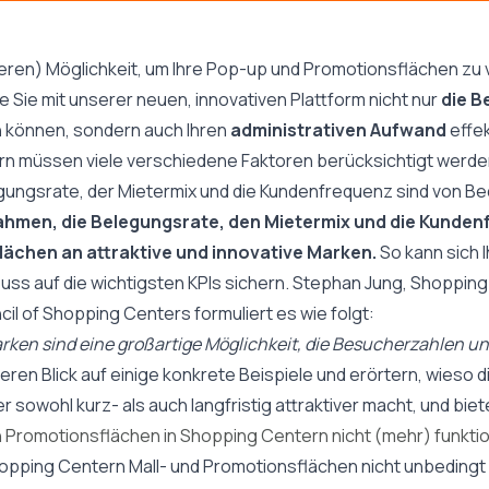
seren) Möglichkeit, um Ihre Pop-up und Promotionsflächen zu 
ie Sie mit unserer neuen, innovativen Plattform nicht nur
die B
n
können, sondern auch Ihren
administrativen Aufwand
effek
rn müssen viele verschiedene Faktoren berücksichtigt werden
gungsrate, der Mietermix
und die Kundenfrequenz sind von B
hmen, die Belegungsrate, den Mietermix und die Kundenfr
Flächen an attraktive und innovative Marken.
So kann sich 
fluss auf die wichtigsten KPIs sichern. Stephan Jung, Shoppi
l of Shopping Centers formuliert es wie folgt:
Marken sind eine großartige Möglichkeit, die Besucherzahlen 
ueren Blick auf einige konkrete Beispiele und erörtern, wieso
 sowohl kurz- als auch langfristig attraktiver macht, und b
n Promotionsflächen in Shopping Centern nicht (mehr) funktio
hopping Centern Mall- und Promotionsflächen nicht unbedingt