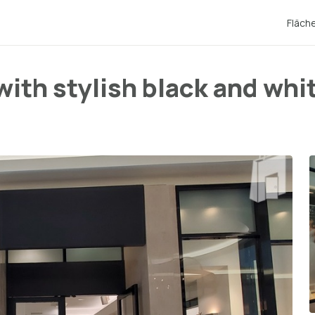
Fläch
ith stylish black and whi