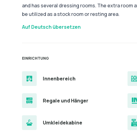
and has several dressing rooms. The extra room at
be utilized as a stock room or resting area.
Auf Deutsch übersetzen
EINRICHTUNG
Innenbereich
Regale und Hänger
Umkleidekabine