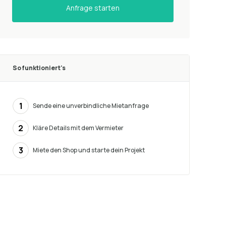
Anfrage starten
So funktioniert's
1
Sende eine unverbindliche Mietanfrage
2
Kläre Details mit dem Vermieter
3
Miete den Shop und starte dein Projekt