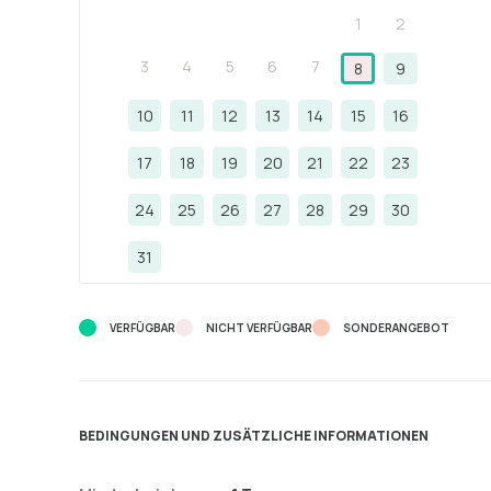
1
2
3
4
5
6
7
8
9
10
11
12
13
14
15
16
17
18
19
20
21
22
23
24
25
26
27
28
29
30
31
VERFÜGBAR
NICHT VERFÜGBAR
SONDERANGEBOT
BEDINGUNGEN UND ZUSÄTZLICHE INFORMATIONEN