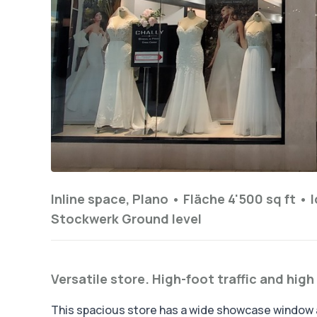
Inline space, Plano •
Fläche 4'500 sq ft
•
I
Stockwerk
Ground level
Versatile store. High-foot traffic and high v
This spacious store has a wide showcase window at