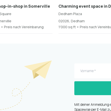
hop-in-shop in Somerville
Charming event space in
Square
Dedham Plaza
erville
02026, Dedham
t • Preis nach Vereinbarung
1'000 sq ft • Preis nach Verein
Mit deiner Anmeldung e
Spacewise per E-Mail zu