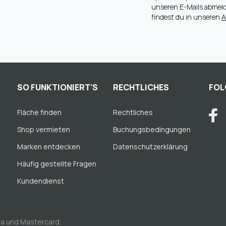
unseren E-Mails abmel
findest du in unseren
A
SO FUNKTIONIERT'S
RECHTLICHES
FOL
Fläche finden
Rechtliches
Shop vermieten
Buchungsbedingungen
Marken entdecken
Datenschutzerklärung
Häufig gestellte Fragen
Kundendienst
sa und Mastercard.