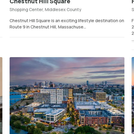
Chestnut Hill Square
Shopping Center, Middlesex County
S
Chestnut Hill Square is an exciting lifestyle destination on
F
Route 9 in Chestnut Hill, Massachuse...
2
2
..