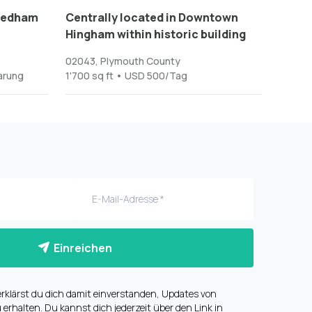
 Dedham
Centrally located in Downtown
Hingham within historic building
02043, Plymouth County
barung
1'700 sq ft • USD 500/Tag
Einreichen
rklärst du dich damit einverstanden, Updates von
 erhalten. Du kannst dich jederzeit über den Link in