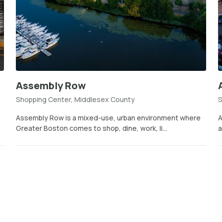
Assembly Row
Shopping Center, Middlesex County
S
Assembly Row is a mixed-use, urban environment where
A
Greater Boston comes to shop, dine, work, li...
a