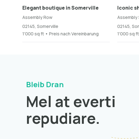
Elegant boutique in Somerville
Iconic s
Assembly Row
Assembly 
02145, Somerville
02145, Som
1'000 sq ft • Preis nach Vereinbarung
1'000 sq f
Bleib Dran
Mel at everti
repudiare.